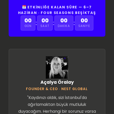
ETKINLIĞE KALAN SÜRE — 6–7
HAZIRAN · FOUR SEASONS BEŞIKTAŞ
00
00
00
00
:
:
:
GÜN
SAAT
DAKIKA
SANIYE
Açalya Öralay
FOUNDER & CEO · NEST GLOBAL
"Kaydınızı aldık, sizi İstanbul'da
ağırlamaktan büyük mutluluk
duyacağım. Herhangi bir sorunuz varsa