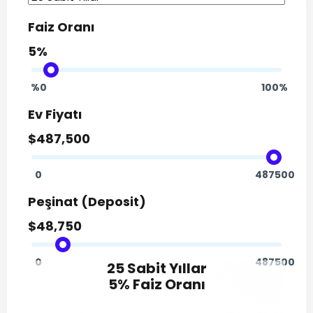
Faiz Oranı
%0
100%
Ev Fiyatı
0
487500
Peşinat (Deposit)
0
487500
25
Sabit Yıllar
5
%
Faiz Oranı