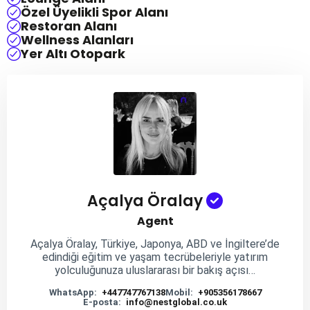
Özel Üyelikli Spor Alanı
Restoran Alanı
Wellness Alanları
Yer Altı Otopark
Açalya Öralay
Agent
Açalya Öralay, Türkiye, Japonya, ABD ve İngiltere’de
edindiği eğitim ve yaşam tecrübeleriyle yatırım
yolculuğunuza uluslararası bir bakış açısı…
WhatsApp:
+447747767138
Mobil:
+905356178667
E-posta:
info@nestglobal.co.uk