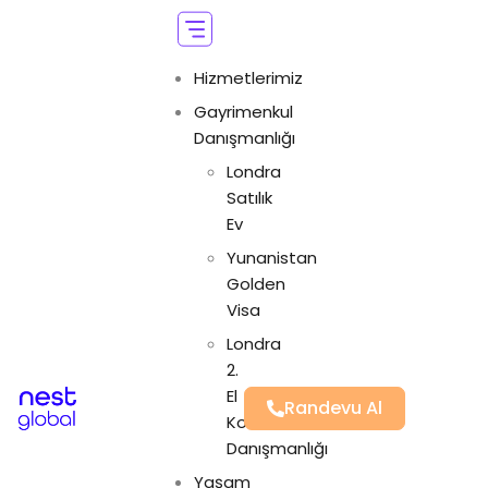
Hizmetlerimiz
Gayrimenkul
Danışmanlığı
Londra
Satılık
Ev
Yunanistan
Golden
Visa
Londra
2.
El
Randevu Al
Konut
Danışmanlığı
Yaşam