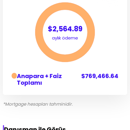
$2,564.89
aylık ödeme
Anapara + Faiz
$769,466.64
Toplamı
*Mortgage hesapları tahminidir.
Danışman ile Görüş