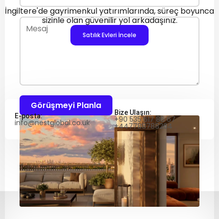
İngiltere'de gayrimenkul yatırımlarında, süreç boyunca
sizinle olan güvenilir yol arkadaşınız.
Satılık Evleri İncele
Görüşmeyi Planla
Bize Ulaşın:
E-posta:
+90 535 617 86 67
info@nestglobal.co.uk
+447788788264