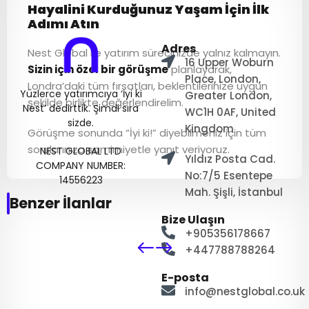
Hayalini Kurduğunuz Yaşam İçin İlk
Adımı Atın
Adres
Nest Global ile yatırım sürecinizde yalnız kalmayın.
16 Upper Woburn
Sizin için özel bir görüşme
planlayarak,
Place, London,
Londra’daki tüm fırsatları, beklentilerinize uygun
Yüzlerce yatırımcıya ‘İyi ki
Greater London,
şekilde birlikte değerlendirelim.
Nest’ dedirttik. Şimdi sıra
WC1H 0AF, United
sizde.
Kingdom
Görüşme sonunda “İyi ki!” diyebilmeniz için tüm
sorularınıza samimiyetle yanıt veriyoruz.
NEST GLOBAL LTD
Yıldız Posta Cad.
COMPANY NUMBER:
No:7/5 Esentepe
14556223
Mah. Şişli, İstanbul
Benzer İlanlar
Bize Ulaşın
+905356178667
+447788788264
E-posta
info@nestglobal.co.uk