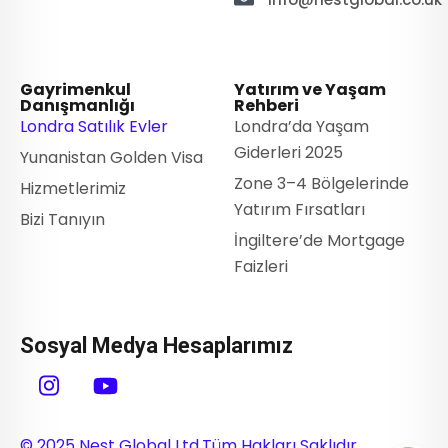
Gayrimenkul
Yatırım ve Yaşam
Danışmanlığı
Rehberi
Londra Satılık Evler
Londra’da Yaşam
Giderleri 2025
Yunanistan Golden Visa
Zone 3–4 Bölgelerinde
Hizmetlerimiz
Yatırım Fırsatları
Bizi Tanıyın
İngiltere’de Mortgage
Faizleri
Sosyal Medya Hesaplarımız
© 2025 Nest Global Ltd.
Tüm Hakları Saklıdır.
English