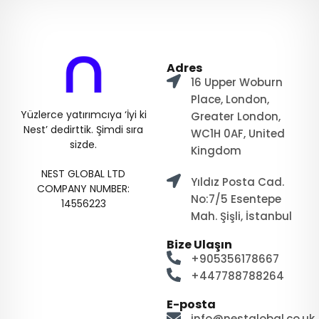
Adres
16 Upper Woburn
Place, London,
Yüzlerce yatırımcıya ‘İyi ki
Greater London,
Nest’ dedirttik. Şimdi sıra
WC1H 0AF, United
sizde.
Kingdom
NEST GLOBAL LTD
Yıldız Posta Cad.
COMPANY NUMBER:
No:7/5 Esentepe
14556223
Mah. Şişli, İstanbul
Bize Ulaşın
+905356178667
+447788788264
E-posta
info@nestglobal.co.uk