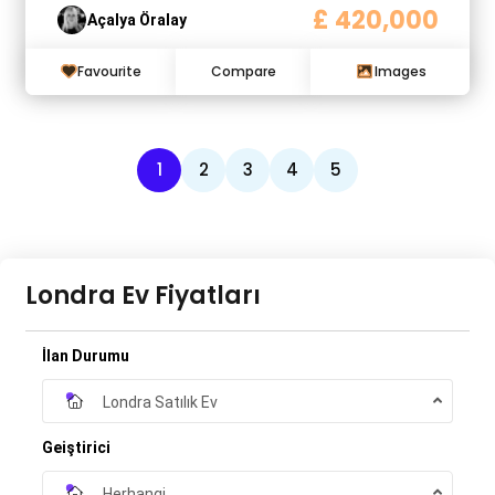
£ 420,000
Açalya Öralay
Favourite
Compare
Images
1
2
3
4
5
Londra Ev Fiyatları
İlan Durumu
Londra Satılık Ev
Geiştirici
Herhangi