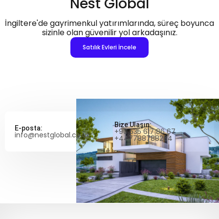
Nest Global
İngiltere'de gayrimenkul yatırımlarında, süreç boyunca
sizinle olan güvenilir yol arkadaşınız.
Satılık Evleri İncele
Bize Ulaşın:
E-posta:
+90 535 617 86 67
info@nestglobal.co.uk
+447788788264