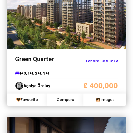
Green Quarter
Londra Satılık Ev
1+0, 1+1, 2+1, 3+1
£ 400,000
Açalya Öralay
Favourite
Compare
Images