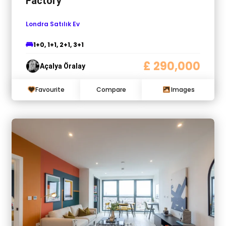
Factory
Londra Satılık Ev
1+0, 1+1, 2+1, 3+1
£ 290,000
Açalya Öralay
Favourite
Compare
Images