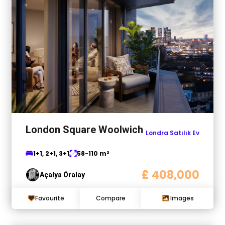
London Square Woolwich
Londra Satılık Ev
1+1, 2+1, 3+1
58-110 m²
£ 408,000
Açalya Öralay
Favourite
Compare
Images