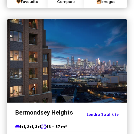
Favourite
Compare
Images
Bermondsey Heights
Londra Satılık Ev
1+1, 2+1, 3+1
43 – 87 m²