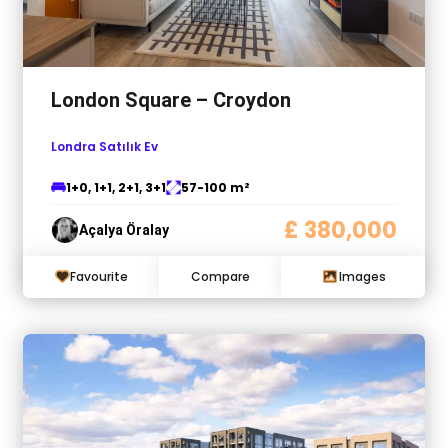
London Square – Croydon
Londra Satılık Ev
1+0, 1+1, 2+1, 3+1
57-100 m²
£ 380,000
Açalya Öralay
Favourite
Compare
Images