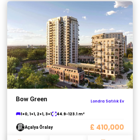
Bow Green
Londra Satılık Ev
1+0, 1+1, 2+1, 3+1
44.9-123.1 m²
£ 410,000
Açalya Öralay