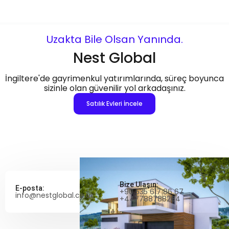
Uzakta Bile Olsan Yanında.
Nest Global
İngiltere'de gayrimenkul yatırımlarında, süreç boyunca
sizinle olan güvenilir yol arkadaşınız.
Satılık Evleri İncele
Bize Ulaşın:
E-posta:
+90 535 617 86 67
info@nestglobal.co.uk
+447788788264