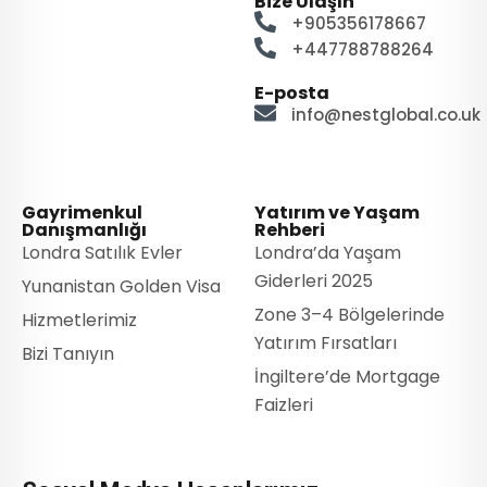
Bize Ulaşın
+905356178667
+447788788264
E-posta
info@nestglobal.co.uk
Gayrimenkul
Yatırım ve Yaşam
Danışmanlığı
Rehberi
Londra Satılık Evler
Londra’da Yaşam
Giderleri 2025
Yunanistan Golden Visa
Zone 3–4 Bölgelerinde
Hizmetlerimiz
Yatırım Fırsatları
Bizi Tanıyın
İngiltere’de Mortgage
Faizleri