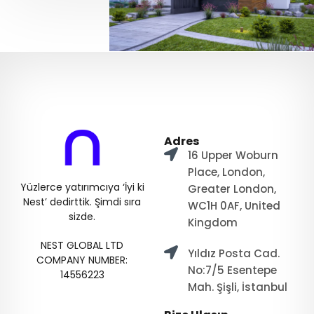
Adres
16 Upper Woburn
Place, London,
Yüzlerce yatırımcıya ‘İyi ki
Greater London,
Nest’ dedirttik. Şimdi sıra
WC1H 0AF, United
sizde.
Kingdom
NEST GLOBAL LTD
Yıldız Posta Cad.
COMPANY NUMBER:
No:7/5 Esentepe
14556223
Mah. Şişli, İstanbul